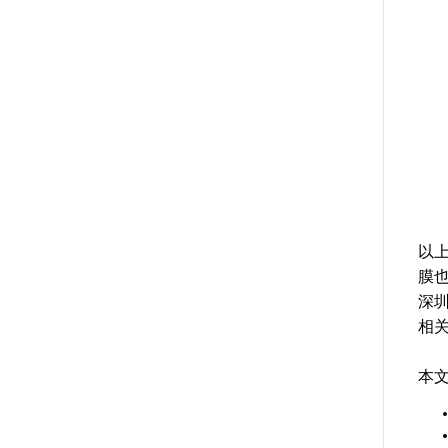
以
膜
深
相
本文