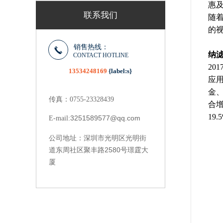
惠
联系我们
随
的
销售热线：
纳
CONTACT HOTLINE
20
13534248169
{label:s}
应
金
传真：0755-23328439
合
19.
3251589577@qq.com
E-mail:
深圳市光明区光明街
公司地址：
道东周社区聚丰路2580号璟霆大
厦