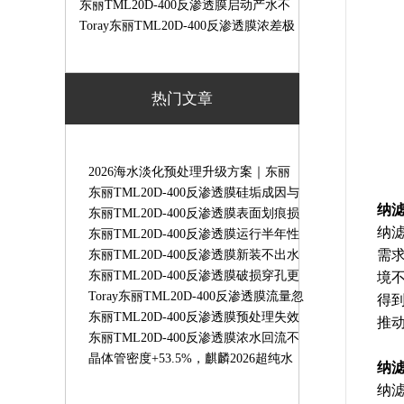
染清洗方法｜油污膜清洗步骤
东丽TML20D-400反渗透膜启动产水不
合格快速处理方法
Toray东丽TML20D-400反渗透膜浓差极
化故障消除方法｜现场实操方案
热门文章
2026海水淡化预处理升级方案｜东丽
HFUG-2020AN超滤膜守护RO系统稳定
东丽TML20D-400反渗透膜硅垢成因与
纳
运行
专用清洗方案
东丽TML20D-400反渗透膜表面划痕损
纳
伤原因｜膜划伤故障解决办法
东丽TML20D-400反渗透膜运行半年性
需
能骤降原因及解决办法
东丽TML20D-400反渗透膜新装不出水
故障排查｜TORAY8寸RO膜无产水解
东丽TML20D-400反渗透膜破损穿孔更
境
决办法
换标准｜检测判定与更换流程
Toray东丽TML20D-400反渗透膜流量忽
得
高忽不稳定故障处理方法
东丽TML20D-400反渗透膜预处理失效
推
故障解决方法
东丽TML20D-400反渗透膜浓水回流不
畅故障排查｜原因与解决办法
晶体管密度+53.5%，麒麟2026超纯水
纳
RO膜东丽TM720D-400抗污染更强-水
纳
天蓝