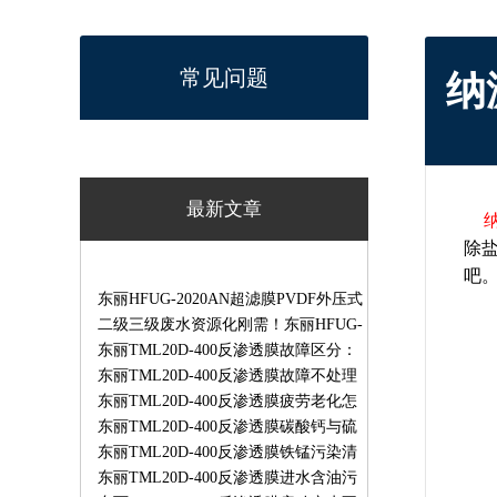
常见问题
纳
最新文章
除
吧
东丽HFUG-2020AN超滤膜PVDF外压式
超滤膜饮用水工业用水预处理专用膜
二级三级废水资源化刚需！东丽HFUG-
2020AN超滤膜破解污水膜污堵痛点
东丽TML20D-400反渗透膜故障区分：
哪些可自修、哪些必须返厂维修
东丽TML20D-400反渗透膜故障不处理
会有哪些后果？膜污堵/氧化/渗漏长期
东丽TML20D-400反渗透膜疲劳老化怎
运行危害
么判断？更换标准与实操检测方法
东丽TML20D-400反渗透膜碳酸钙与硫
酸钙结垢区别、成因及清洗方案
东丽TML20D-400反渗透膜铁锰污染清
洗去除方案｜实操步骤
东丽TML20D-400反渗透膜进水含油污