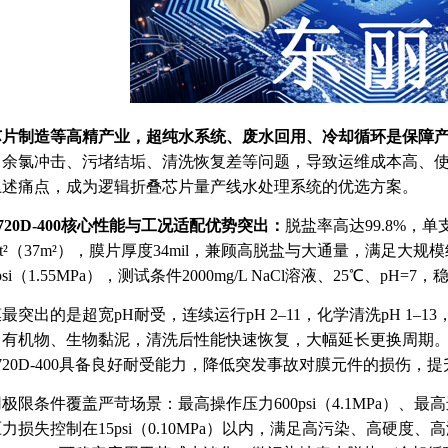
芯片制造等高精产业，超纯水系统、废水回用、冷却循环是保障
余氯冲击、污堵结垢、清洗恢复差等问题，导致运维成本高、使用寿
上述痛点，成为逻辑折叠芯片量产线水处理系统的优选方案。
720D-400核心性能与工况适配优势突出：
脱盐率高达99.8%，单支产
0ft²（37m²），膜片厚度34mil，兼顾高脱盐与大通量，满足
5psi（1.55MPa），测试条件2000mg/L NaCl溶液、25℃、p
最突出的是超宽pH耐受，连续运行pH 2–11，化学清洗pH 1
、有机物、生物黏泥，清洗后性能快速恢复，大幅延长更换周期
720D-400具备良好耐受能力，降低突发事故对膜元件的损伤，
极限条件覆盖严苛场景：最高操作压力600psi（4.1MPa）、最高进水
力损失控制在15psi（0.10MPa）以内，满足高污染、高硬