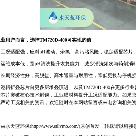
业用户而言，选择TM720D-400可实现的值
 工况适配强，应对pH波动、余氯、高污堵风险，稳定适配芯片
 运维成本低，宽pH清洗提升恢复能力，减少清洗频次与药剂消
 长期经济性好，高脱盐、高水通量与耐用性，降低更换与停机
逻辑折叠芯片向更多层堆叠演进，以及TM720D-400在更多
芯片突破核心技术封锁，工业膜材料提升工况适配能力。如果您想了
配严苛工况相关的资讯，欢迎随时在本网站留言或来电咨询相关
由水天蓝环保(http://www.stllvmo.com/)原创首发，转载