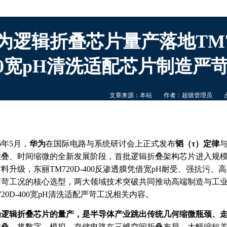
为逻辑折叠芯片量产落地TM72
00宽pH清洗适配芯片制造严
文章来源：本站
作者：超级管理员
6
年
5
月，
华为
在国际电路与系统研讨会上正式发布
韬（τ）定律
堆叠、时间缩微的全新发展阶段，首批逻辑折叠架构芯片进入规
材料升级，东丽
TM720D
-
400
反渗透膜凭借宽
pH
耐受、强抗污、高
严苛工况的核心选型，两大领域技术突破共同推动高端制造与工
20D-400
宽
pH
清洗适配严苛工况
相关内容。
为逻辑折叠芯片的量产，是半导体产业跳出传统几何缩微瓶颈、
堆叠，将数字、模拟、存储电路在三维空间折叠布局，大幅缩短