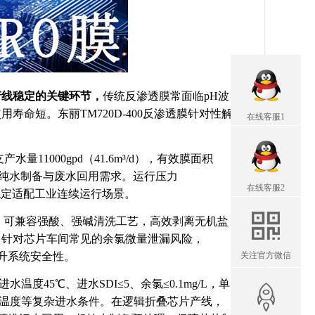
产线稳定的关键环节，
传统反渗透膜常面临pH波
命短。东丽TM720D-400反渗透膜针对性解
在线客服1
水量11000gpd（41.6m³/d），有效膜面积
大规模纯水制备与废水回用需求。运行压力
在线客服2
H=7，稳定适配工业连续运行场景。
–13，可兼容强酸、强碱清洗工艺，高效剥离无机盐
。针对芯片车间常见的余氯微量泄漏风险，
关注官方微信
提升系统安全性。
温度45℃、进水SDI≤5、余氯≤0.1mg/L，单
度、高温度等复杂进水条件。在逻辑折叠芯片产线，