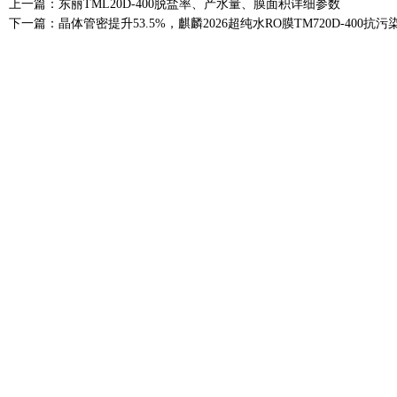
上一篇：
东丽TML20D-400脱盐率、产水量、膜面积详细参数
下一篇：
晶体管密提升53.5%，麒麟2026超纯水RO膜TM720D-400抗污