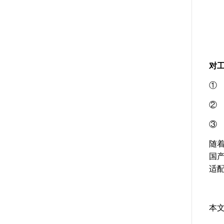
对工
①
②
③
随着
国产
适
本文