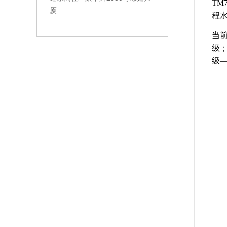
TM
厦
程
当
级；
级