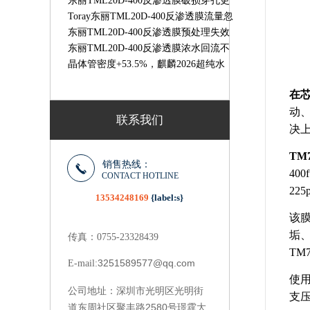
故障排查｜TORAY8寸RO膜无产水解
东丽TML20D-400反渗透膜破损穿孔更
决办法
换标准｜检测判定与更换流程
Toray东丽TML20D-400反渗透膜流量忽
高忽不稳定故障处理方法
东丽TML20D-400反渗透膜预处理失效
故障解决方法
东丽TML20D-400反渗透膜浓水回流不
畅故障排查｜原因与解决办法
晶体管密度+53.5%，麒麟2026超纯水
RO膜东丽TM720D-400抗污染更强-水
在
天蓝
动、
联系我们
决
TM
销售热线：
40
CONTACT HOTLINE
22
13534248169
{label:s}
该膜
垢
传真：0755-23328439
TM
3251589577@qq.com
E-mail:
使用
深圳市光明区光明街
公司地址：
支压
道东周社区聚丰路2580号璟霆大