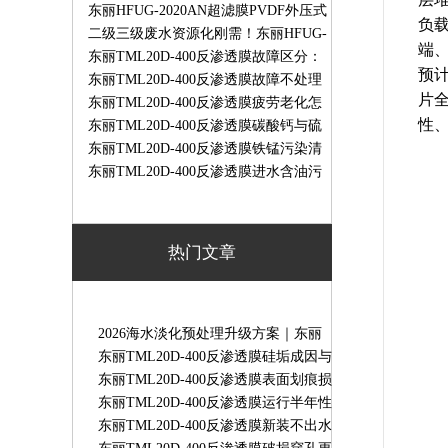
水深度处理
RO脱盐预处理工业生产废水循环回用
东丽HFUG-2020AN超滤膜PVDF外压式
负
膜组件
超滤膜饮用水工业用水预处理专用膜
二级三级废水资源化刚需！东丽HFUG-
端、
2020AN超滤膜破解污水膜污堵痛点
东丽TML20D-400反渗透膜故障区分：
预计
哪些可自修、哪些必须返厂维修
东丽TML20D-400反渗透膜故障不处理
片
会有哪些后果？膜污堵/氧化/渗漏长期
东丽TML20D-400反渗透膜疲劳老化怎
性
运行危害
么判断？更换标准与实操检测方法
东丽TML20D-400反渗透膜碳酸钙与硫
酸钙结垢区别、成因及清洗方案
东丽TML20D-400反渗透膜铁锰污染清
洗去除方案｜实操步骤
东丽TML20D-400反渗透膜进水含油污
染清洗方法｜油污膜清洗步骤
热门文章
2026海水淡化预处理升级方案｜东丽
HFUG-2020AN超滤膜守护RO系统稳定
东丽TML20D-400反渗透膜硅垢成因与
运行
专用清洗方案
东丽TML20D-400反渗透膜表面划痕损
伤原因｜膜划伤故障解决办法
东丽TML20D-400反渗透膜运行半年性
能骤降原因及解决办法
东丽TML20D-400反渗透膜新装不出水