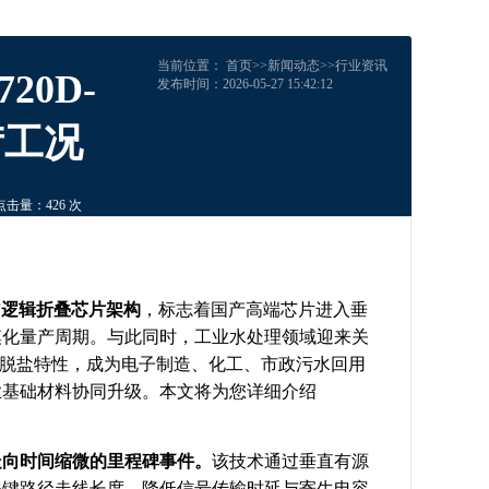
当前位置：
首页
>>
新闻动态
>>
行业资讯
0D-
发布时间：2026-05-27 15:42:12
苛工况
点击量：426 次
与
逻辑折叠芯片架构
，标志着国产高端芯片进入垂
模化量产周期。与此同时，工业水处理领域迎来关
脱盐特性，成为电子制造、化工、市政污水回用
业基础材料协同升级。
本文将为您详细介绍
走向时间缩微的里程碑事件。
该技术通过垂直有源
关键路径走线长度，降低信号传输时延与寄生电容