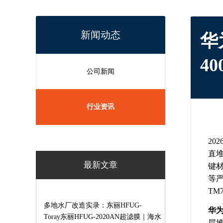
新闻动态
华
4
公司新闻
行业资讯
202
直
最新文章
键
等
TM7
多地水厂改造实录：东丽HFUG-
华
2020AN超滤膜一站式解决净水产水废
Toray东丽HFUG-2020AN超滤膜｜海水
层