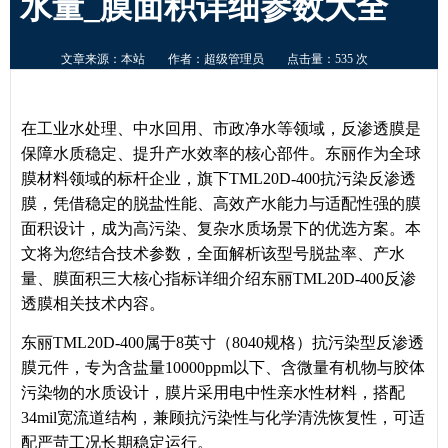
水量_膜面积详细参数大全
文章来源：本站
作者：超级管理员
点击量：535 次
在工业水处理、中水回用、市政净水等领域，反渗透膜是
保障水质稳定、提升产水效率的核心部件。东丽作为全球
膜材料领域的标杆企业，旗下
TML20D-400
抗污染反渗透
膜，凭借稳定的脱盐性能、高效产水能力与适配性强的膜
面积设计，成为高污染、复杂水质场景下的优选方案。本
文
将为您
结合技术参数，全面解析该型号脱盐率、产水
量、膜面积三大核心指标
详细介绍
东丽
TML20D-400
反渗
透膜相关技术内容
。
东丽TML20D-400属于8英寸（8040规格）抗污染型反渗透
膜元件，专为含盐量10000ppm以下、含微量有机物与胶体
污染物的水质设计，膜片采用电中性亲水性材料，搭配
34mil宽流道结构，兼顾抗污染性与化学清洗恢复性，可适
配严苛工况长期稳定运行。