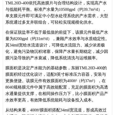
TML20D-400依托高效膜片与合理结构设计，实现高产水
与低能耗平衡。标准产水量为10500gpd（约39.7m³/d），
单支膜元件即可满足中小型水处理系统的产水需求，大型
系统通过多支并联组合，可轻松实现规模化供水。
在保证脱盐率不低于最低值的前提下，该膜元件最低产水
量为8200gpd（约31m³/d），兼顾产水效率与水质稳定性。
其34mil宽给水流道设计，可降低水流阻力、减少浓差极
化，避免污染物沉积堵塞，保障产水量长期稳定，减少因
膜污染导致的产水衰减，降低系统清洗与运维频率。
膜面积是决定产水能力的基础参数，东丽TML20D-400的
膜面积经过优化设计，适配8英寸标准压力容器，安装与
更换便捷。该膜元件有效膜面积为400ft²（约37m²），在
8040规格膜元件中属于高效能配置，充足的膜面积为高透
水通量提供支撑，在相同操作压力下，比小膜面积产品产
水效率更高，有效降低系统能耗与设备投入成本。
从结构来看，400ft²膜面积搭配34mil宽流道，形成高效过