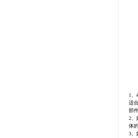
1
适
部
2
体
3