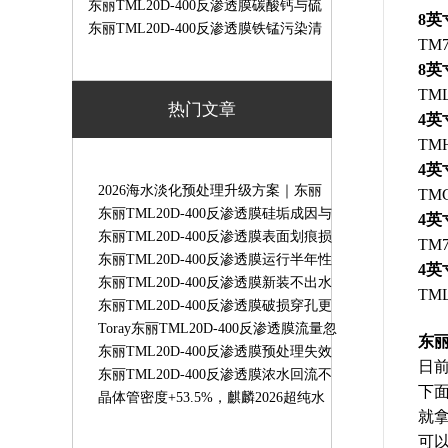
运行危害
么判断？更换标准与实操检测方法
东丽TML20D-400反渗透膜碳酸钙与硫
8英
酸钙结垢区别、成因及清洗方案
东丽TML20D-400反渗透膜铁锰污染清
TM7
洗去除方案｜实操步骤
8英
TML
热门文章
4
TM
4英
2026海水淡化预处理升级方案｜东丽
TM
HFUG-2020AN超滤膜守护RO系统稳定
东丽TML20D-400反渗透膜硅垢成因与
4英
运行
专用清洗方案
东丽TML20D-400反渗透膜表面划痕损
TM7
伤原因｜膜划伤故障解决办法
东丽TML20D-400反渗透膜运行半年性
4英
能骤降原因及解决办法
东丽TML20D-400反渗透膜新装不出水
TM
故障排查｜TORAY8寸RO膜无产水解
东丽TML20D-400反渗透膜破损穿孔更
决办法
换标准｜检测判定与更换流程
Toray东丽TML20D-400反渗透膜流量忽
东
高忽不稳定故障处理方法
东丽TML20D-400反渗透膜预处理失效
日
故障解决方法
东丽TML20D-400反渗透膜浓水回流不
下
畅故障排查｜原因与解决办法
晶体管密度+53.5%，麒麟2026超纯水
就拿
RO膜东丽TM720D-400抗污染更强-水
可以
天蓝