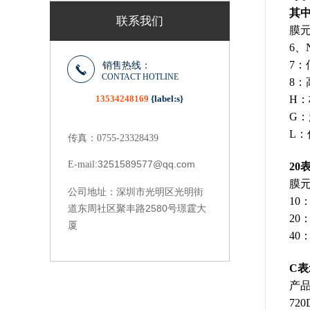
其中
联系我们
膜
6、
7：
销售热线：
CONTACT HOTLINE
8：
13534248169
{label:s}
H：
G：
L：
传真：0755-23328439
3251589577@qq.com
E-mail:
20
膜
深圳市光明区光明街
公司地址：
10
道东周社区聚丰路2580号璟霆大
20
厦
40
C表
产
72