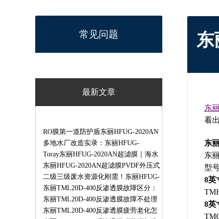
常见问题
东
最新文章
东
看
RO膜第一道防护盾东丽HFUG-2020AN
东
外压超滤膜海水淡化废水回用专用
多地水厂改造实录：东丽HFUG-
2020AN超滤膜一站式解决净水产水废
Toray东丽HFUG-2020AN超滤膜｜海水
东
水深度处理
RO脱盐预处理工业生产废水循环回用
东丽HFUG-2020AN超滤膜PVDF外压式
型
膜组件
超滤膜饮用水工业用水预处理专用膜
二级三级废水资源化刚需！东丽HFUG-
8
2020AN超滤膜破解污水膜污堵痛点
东丽TML20D-400反渗透膜故障区分：
TMH
哪些可自修、哪些必须返厂维修
东丽TML20D-400反渗透膜故障不处理
8
会有哪些后果？膜污堵/氧化/渗漏长期
东丽TML20D-400反渗透膜疲劳老化怎
TMG