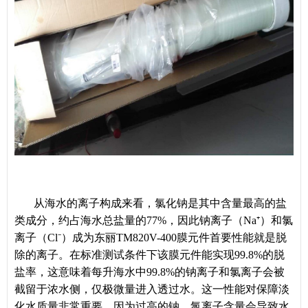
从海水的离子构成来看，氯化钠是其中含量最高的盐
类成分，约占海水总盐量的77%，因此钠离子（Na⁺）和氯
离子（Cl⁻）成为东丽TM820V-400膜元件首要性能就是脱
除的离子。在标准测试条件下该膜元件能实现99.8%的脱
盐率，这意味着每升海水中99.8%的钠离子和氯离子会被
截留于浓水侧，仅极微量进入透过水。这一性能对保障淡
化水质量非常重要，因为过高的钠、氯离子含量会导致水