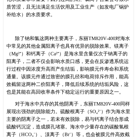
质苦涩，且无法满足生活饮用及工业生产（如发电厂锅炉
补给水）的水质要求。
除了钠和氯这两种主要离子，东丽TM820V-400对海水
中常见的其他金属阳离子也具有优异的脱除效果。镁离子
（Mg²⁺）和钙离子（Ca²⁺）是海水里含量仅次于钠离子的
阳离子，二者不仅会影响水质口感，更会在反渗透系统运
行过程中因浓度升高而产生结垢，影响膜元件寿命和系统
通量。该膜元件通过致密的膜孔径和电荷排斥作用，能高
效截留这两种二价阳离子，降低后续系统的结垢风险，这
也是其能在高回收率条件下稳定运行的重要原因之一。
对于海水中共存的其他阴离子，东丽TM820V-400同样
展现出强劲的脱除能力。硫酸根离子（SO₄²⁻）作为海水里
主要的阴离子之一，若未有效脱除，易与钙离子结合形成
硫酸钙沉淀，造成膜孔堵塞。海水中少量存在的碳酸氢根
离子（HCO₃⁻）、溴离子（Br⁻）等，也会被膜元件高效截