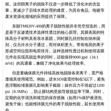
留。这些阴离子的脱除不仅进一步降低了淡化水的含盐
量，更减少了后续水质处理的难度，为其在食品、电镀等
废水资源化领域的应用提供了保障。
东丽TM820V-400的离子脱除性能并非凭空捏造的，而
是基于反渗透技术选择性透过的核心原理。其膜表面的特
殊高分子材料具有亲水基团，同时膜孔径控制在纳米级
别，仅允许水分子通过，而对体积更大、带有电荷的离子
形成空间位阻和电荷排斥。这种选择性透过机制使得该膜
元件在实现高脱盐率的同时，还能保持9000 gpd（34.1
m³/d）的高通量，兼顾了净化效果与处理效率。
但是要确保膜元件持续高效地脱除各类离子，需严格
遵循其使用规范。例如，进水SDI值需控制在5以下，避免
悬浮颗粒堵塞膜孔影响离子截留；操作压力不得超过1200
psi（8.3MPa），防止膜结构受损导致脱盐率下降。同时，
定期的化学清洗和规范的保存措施（如用1%保护液浸泡、
避免干燥）也能维持膜元件的离子脱除性能，延长使用寿
命。