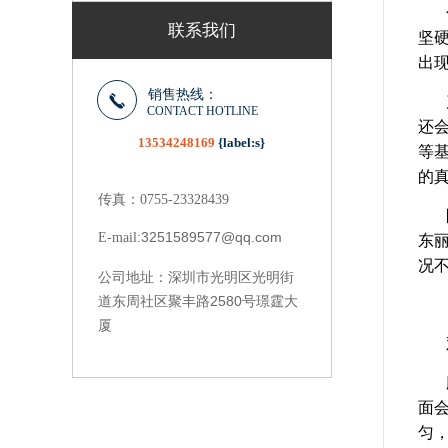
联系我们
坚
出
销售热线：
CONTACT HOTLINE
还
13534248169
{label:s}
等
的
传真：0755-23328439
3251589577@qq.com
E-mail:
东
况
深圳市光明区光明街
公司地址：
道东周社区聚丰路2580号璟霆大
厦
面
匀