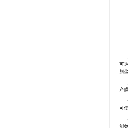
可
脱
产
可
能