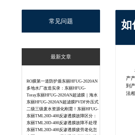
常见问题
如
最新文章
产
RO膜第一道防护盾东丽HFUG-2020AN
到
外压超滤膜海水淡化废水回用专用
多地水厂改造实录：东丽HFUG-
法
2020AN超滤膜一站式解决净水产水废
Toray东丽HFUG-2020AN超滤膜｜海水
水深度处理
RO脱盐预处理工业生产废水循环回用
东丽HFUG-2020AN超滤膜PVDF外压式
膜组件
超滤膜饮用水工业用水预处理专用膜
二级三级废水资源化刚需！东丽HFUG-
2020AN超滤膜破解污水膜污堵痛点
东丽TML20D-400反渗透膜故障区分：
哪些可自修、哪些必须返厂维修
东丽TML20D-400反渗透膜故障不处理
会有哪些后果？膜污堵/氧化/渗漏长期
东丽TML20D-400反渗透膜疲劳老化怎