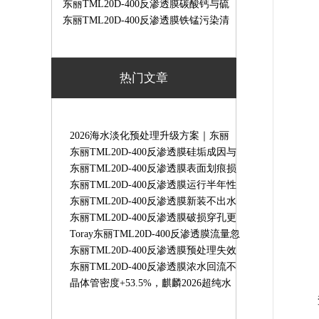
运行危害
么判断？更换标准与实操检测方法
东丽TML20D-400反渗透膜碳酸钙与硫
酸钙结垢区别、成因及清洗方案
东丽TML20D-400反渗透膜铁锰污染清
洗去除方案｜实操步骤
热门文章
2026海水淡化预处理升级方案｜东丽
HFUG-2020AN超滤膜守护RO系统稳定
东丽TML20D-400反渗透膜硅垢成因与
运行
专用清洗方案
东丽TML20D-400反渗透膜表面划痕损
伤原因｜膜划伤故障解决办法
东丽TML20D-400反渗透膜运行半年性
能骤降原因及解决办法
东丽TML20D-400反渗透膜新装不出水
故障排查｜TORAY8寸RO膜无产水解
东丽TML20D-400反渗透膜破损穿孔更
决办法
换标准｜检测判定与更换流程
Toray东丽TML20D-400反渗透膜流量忽
高忽不稳定故障处理方法
东丽TML20D-400反渗透膜预处理失效
故障解决方法
东丽TML20D-400反渗透膜浓水回流不
畅故障排查｜原因与解决办法
晶体管密度+53.5%，麒麟2026超纯水
RO膜东丽TM720D-400抗污染更强-水
天蓝