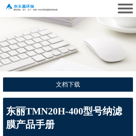
文档下载
东丽TMN20H-400型号纳滤
膜产品手册